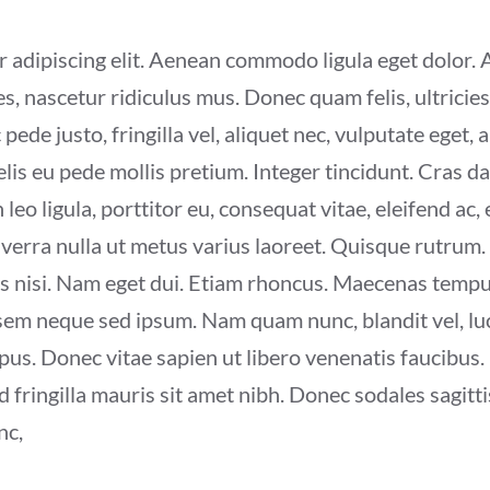
r adipiscing elit. Aenean commodo ligula eget dolor
, nascetur ridiculus mus. Donec quam felis, ultricies
de justo, fringilla vel, aliquet nec, vulputate eget, a
felis eu pede mollis pretium. Integer tincidunt. Cras
leo ligula, porttitor eu, consequat vitae, eleifend ac,
 viverra nulla ut metus varius laoreet. Quisque rutrum.
ies nisi. Nam eget dui. Etiam rhoncus. Maecenas temp
sem neque sed ipsum. Nam quam nunc, blandit vel, luct
us. Donec vitae sapien ut libero venenatis faucibus. 
ed fringilla mauris sit amet nibh. Donec sodales sagit
nc,