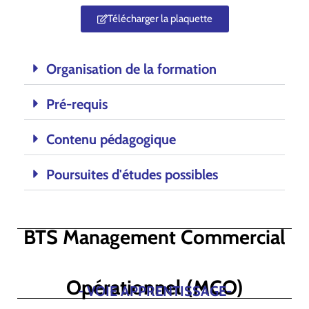
Télécharger la plaquette
Organisation de la formation
Pré-requis
Contenu pédagogique
Poursuites d'études possibles
BTS Management Commercial
Opérationnel (MCO)
- VOIE APPRENTISSAGE-